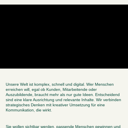
Unsere Welt ist komplex, schnell und digital. Wer Menschen
erreichen will, egal ob Kunden, Mitarbeitende oder
Auszubildende, braucht mehr als nur gute Ideen. Entscheidend
sind eine klare Ausrichtung und relevante Inhalte. Wir verbinden
strategisches Denken mit kreativer Umsetzung für eine
Kommunikation, die wirkt.
Sie wollen sichtbar werden, passende Menschen gewinnen und